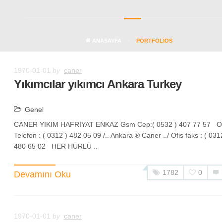
ANASAYFA
PORTFOLIOS
1970-01-01
by
caner
Yıkımcılar yıkımcı Ankara Turkey
Genel
CANER YIKIM HAFRİYAT ENKAZ Gsm Cep:( 0532 ) 407 77 57 Of
Telefon : ( 0312 ) 482 05 09 /.. Ankara ® Caner ../ Ofis faks : ( 031
480 65 02 HER HÜRLÜ ..
1782
0
Devamını Oku
1970-01-01
by
caner