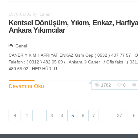
1970-01-01
by
caner
Kentsel Dönüşüm, Yıkım, Enkaz, Harfiya
Ankara Yıkımcılar
Genel
CANER YIKIM HAFRİYAT ENKAZ Gsm Cep:( 0532 ) 407 77 57 Of
Telefon : ( 0312 ) 482 05 09 /.. Ankara ® Caner ../ Ofis faks : ( 031
480 65 02 HER HÜRLÜ ..
1782
0
Devamını Oku
1
. . .
3
4
5
6
7
. . .
37