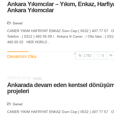
Ankara Yıkımcılar – Yıkım, Enkaz, Harfiya
Ankara Yıkımcılar
Genel
CANER YIKIM HAFRİYAT ENKAZ Gsm Cep:( 0532 ) 407 77 57 Of
Telefon : ( 0312 ) 482 05 09 /.. Ankara ® Caner ../ Ofis faks : ( 031
480 65 02 HER HÜRLÜ ..
1782
0
Devamını Oku
1970-01-01
by
caner
Ankarada devam eden kentsel dönüşü
projeleri
Genel
CANER YIKIM HAFRİYAT ENKAZ Gsm Cep:( 0532 ) 407 77 57 Of