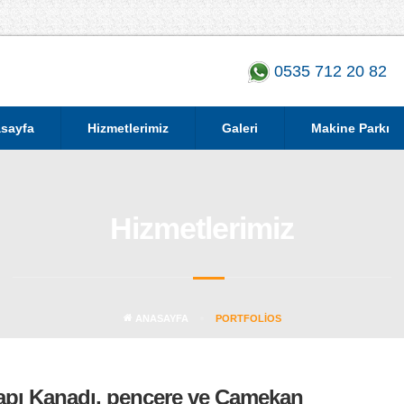
0535 712 20 82
sayfa
Hizmetlerimiz
Galeri
Makine Parkı
Hizmetlerimiz
ANASAYFA
PORTFOLIOS
kapı Kanadı, pençere ve Camekan