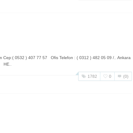
 0532 ) 407 77 57 Ofis Telefon : ( 0312 ) 482 05 09 /.. Ankara
02 HE..
1782
0
(0)