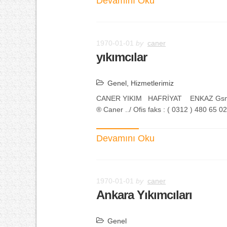
Devamını Oku
1970-01-01
by
caner
yıkımcılar
Genel
,
Hizmetlerimiz
CANER YIKIM HAFRİYAT ENKAZ Gsm Cep:(
® Caner ../ Ofis faks : ( 0312 ) 480 65 
Devamını Oku
1970-01-01
by
caner
Ankara Yıkımcıları
Genel