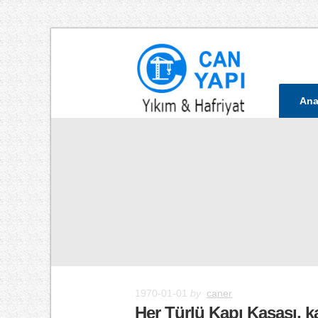
Ana
1970-01-01
by
caner
Her Türlü Kapı Kasası, 