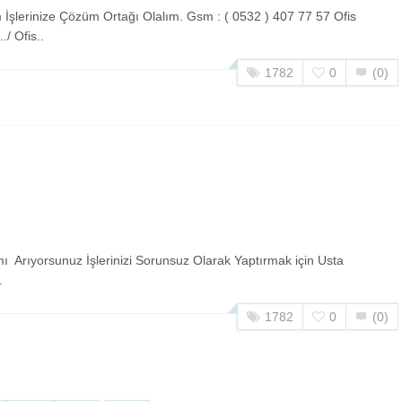
 İşlerinize Çözüm Ortağı Olalım. Gsm : ( 0532 ) 407 77 57 Ofis
./ Ofis..
1782
0
(0)
ı Arıyorsunuz İşlerinizi Sorunsuz Olarak Yaptırmak için Usta
.
1782
0
(0)