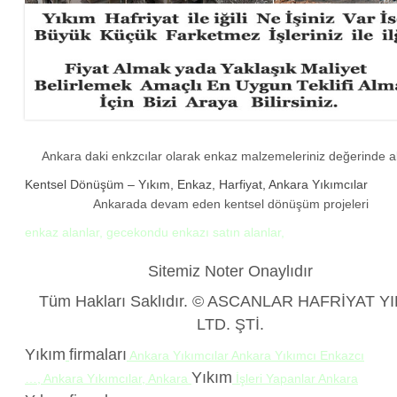
Ankara daki enkzcılar olarak enkaz malzemeleriniz değerinde al
Kentsel Dönüşüm – Yıkım, Enkaz, Harfiyat, Ankara Yıkımcılar
Ankarada devam eden kentsel dönüşüm projeleri
enkaz alanlar, gecekondu enkazı satın alanlar,
Sitemiz Noter Onaylıdır
Tüm Hakları Saklıdır. © ASCANLAR HAFRİYAT Y
LTD. ŞTİ.
Yıkım
firmaları
Ankara Yıkımcılar Ankara Yıkımcı Enkazcı
Yıkım
…, Ankara Yıkımcılar, Ankara
İşleri Yapanlar Ankara