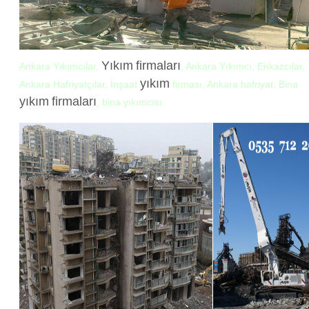
Yıkım
firmaları
Ankara Yıkımcılar,
, Ankara Yıkımcı, Enkazcılar,
yıkım
Ankara Hafriyatçılar, İnşaat
firması, Ankara hafriyat, Bina
yıkım
firmaları
, bina yıkımcısı