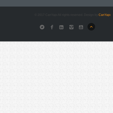
© 2017 CanYapı All rights reserved. Design by
CanYapı