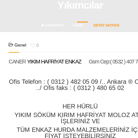
Yıkımcılar
ANASAYFA
GENEL
DETAY SAYFASI
Genel
0
CANER
YIKIM HAFRİYAT ENKAZ
Gsm Cep:( 0532 ) 407 7
Ofis Telefon : ( 0312 ) 482 05 09 /.. Ankara ® 
../ Ofis faks : ( 0312 ) 480 65 02
HER HÜRLÜ
YIKIM SÖKÜM KIRIM HAFRİYAT MOLOZ A
İŞLERİNİZ VE
TÜM ENKAZ HURDA MALZEMELERİNİZ İÇ
FİYAT İSTEYEBİLİRSİNİZ