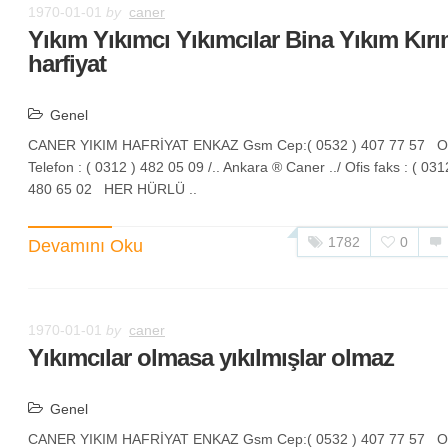
1970-01-01
by
caner
Yıkım Yıkımcı Yıkımcılar Bina Yıkım Kır
harfiyat
Genel
CANER YIKIM HAFRİYAT ENKAZ Gsm Cep:( 0532 ) 407 77 57 Of
Telefon : ( 0312 ) 482 05 09 /.. Ankara ® Caner ../ Ofis faks : ( 031
480 65 02 HER HÜRLÜ ..
1782
0
Devamını Oku
1970-01-01
by
caner
Yıkımcılar olmasa yıkılmışlar olmaz
Genel
CANER YIKIM HAFRİYAT ENKAZ Gsm Cep:( 0532 ) 407 77 57 Of