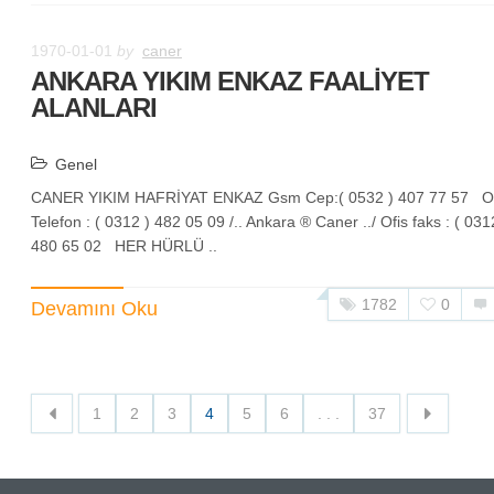
1970-01-01
by
caner
ANKARA YIKIM ENKAZ FAALİYET
ALANLARI
Genel
CANER YIKIM HAFRİYAT ENKAZ Gsm Cep:( 0532 ) 407 77 57 Of
Telefon : ( 0312 ) 482 05 09 /.. Ankara ® Caner ../ Ofis faks : ( 031
480 65 02 HER HÜRLÜ ..
1782
0
Devamını Oku
1
2
3
4
5
6
. . .
37