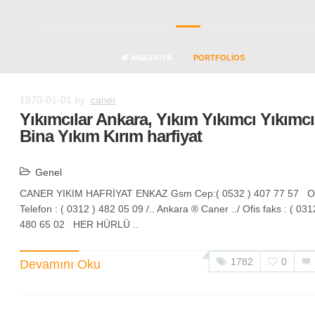
ANASAYFA
PORTFOLIOS
1970-01-01
by
caner
Yıkımcılar Ankara, Yıkım Yıkımcı Yıkımcı
Bina Yıkım Kırım harfiyat
Genel
CANER YIKIM HAFRİYAT ENKAZ Gsm Cep:( 0532 ) 407 77 57 Of
Telefon : ( 0312 ) 482 05 09 /.. Ankara ® Caner ../ Ofis faks : ( 031
480 65 02 HER HÜRLÜ ..
1782
0
Devamını Oku