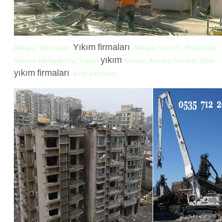
Yıkım
firmaları
Ankara Yıkımcılar,
, Ankara Yıkımcı, Enkazcılar,
yıkım
Ankara Hafriyatçılar, İnşaat
firması, Ankara hafriyat, Bina
yıkım
firmaları
, bina yıkımcısı