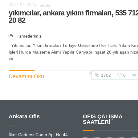
2017-04-02
by
caner
yıkımcılar, ankara yıkım firmaları, 535 71
20 82
Hizmetlerimiz
Yıkımcılar, Yıkım firmaları Türkiye Genelinde Her Türlü Yıkım Kır
İşleri Hurda Malzeme Alımı Yapılır Canyapı İnşaat 20 yılı aşan hiz
sa..
1782
0
Devamını Oku
Ankara Ofis
OFİS ÇALIŞMA
SAATLERİ
İlker Caddesi Caner Ap. No:44