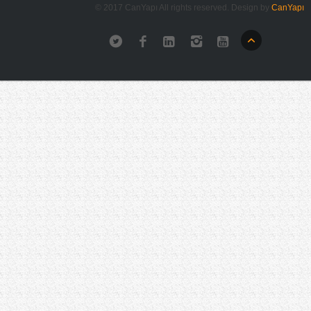
© 2017 CanYapı All rights reserved. Design by
CanYapı