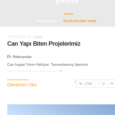
ANASAYFA
BEYPAZARI BINA YIKIMI
1970-01-01
by
caner
Can Yapı Biten Projelerimiz
Referanslar
Can İnşaat Yıkım Hafriyat Tamamlanmış İşlerimiz .
………………………………………̷..
1782
0
Devamını Oku