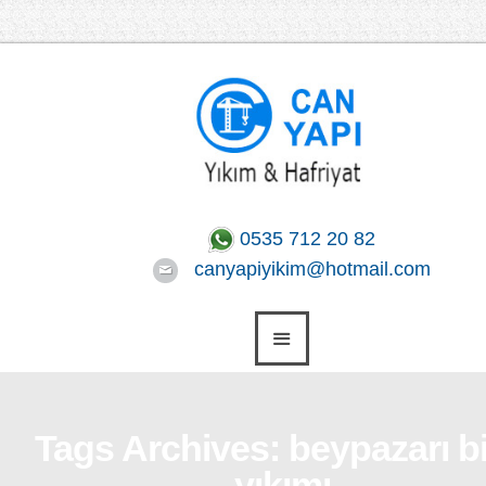
0535 712 20 82
canyapiyikim@hotmail.com
Tags Archives: beypazarı b
yıkımı