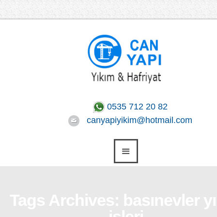
0535 712 20 82
canyapiyikim@hotmail.com
Tags Archives: basınevler y
işleri