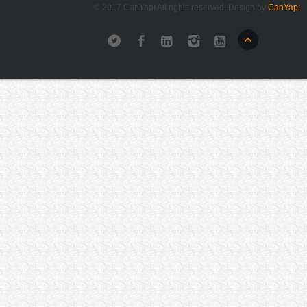
© 2017 CanYapı All rights reserved. Design by
CanYapı