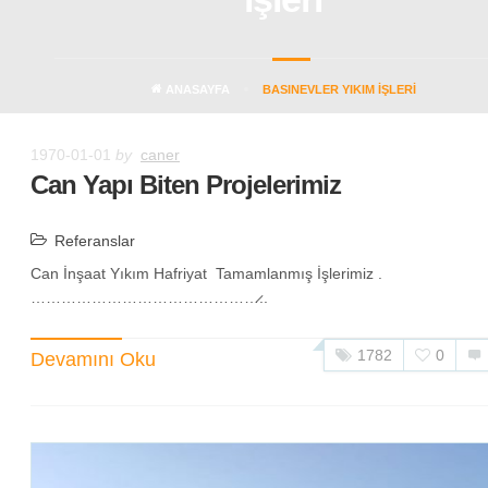
ANASAYFA
BASINEVLER YIKIM IŞLERI
1970-01-01
by
caner
Can Yapı Biten Projelerimiz
Referanslar
Can İnşaat Yıkım Hafriyat Tamamlanmış İşlerimiz .
………………………………………̷..
1782
0
Devamını Oku