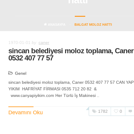
ANASAYFA
BALGAT MOLOZ HATTI
1970-01-01
by
caner
sincan belediyesi moloz toplama, Caner
0532 407 77 57
Genel
sincan belediyesi moloz toplama, Caner 0532 407 77 57 CAN YA
YIKIM HAFRİYAT FİRMASI 0535 712 20 82 &
www.canyapiyikim.com Her Türlü İş Makinesi ..
1782
0
Devamını Oku