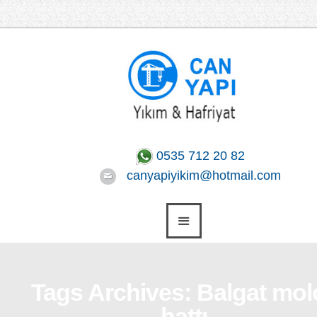
0535 712 20 82
canyapiyikim@hotmail.com
Tags Archives: Balgat mol
hattı