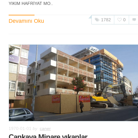
YIKIM HAFRİYAT MO..
1782
0
Devamını Oku
1970-01-01
by
caner
Çankaya Minare yıkanlar