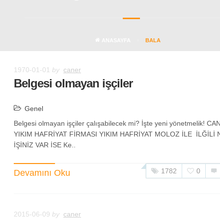
ANASAYFA
BALA
1970-01-01
by
caner
Belgesi olmayan işçiler
Genel
Belgesi olmayan işçiler çalışabilecek mi? İşte yeni yönetmelik! C
YIKIM HAFRİYAT FİRMASI YIKIM HAFRİYAT MOLOZ İLE İLĞİLİ 
İŞİNİZ VAR İSE Ke..
1782
0
Devamını Oku
2015-06-09
by
caner