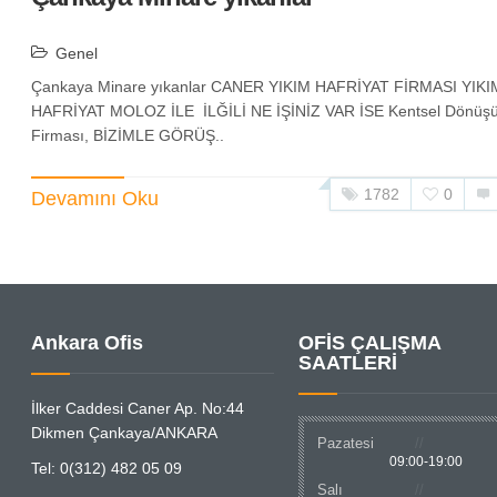
Genel
Çankaya Minare yıkanlar CANER YIKIM HAFRİYAT FİRMASI YIKI
HAFRİYAT MOLOZ İLE İLĞİLİ NE İŞİNİZ VAR İSE Kentsel Dönüş
Firması, BİZİMLE GÖRÜŞ..
1782
0
Devamını Oku
Ankara Ofis
OFİS ÇALIŞMA
SAATLERİ
İlker Caddesi Caner Ap. No:44
Dikmen Çankaya/ANKARA
Pazatesi
09:00-19:00
Tel: 0(312) 482 05 09
Salı