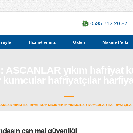
0535 712 20 82
sayfa
Hizmetlerimiz
Galeri
Makine Parkı
: ASCANLAR yıkım hafriyat k
 kumcular hafriyatçılar harfiya
ANLAR YIKIM HAFRIYAT KUM MICIR YIKIM YIKIMCILAR KUMCULAR HAFRIYATÇILA
ndaşın can mal güvenliği