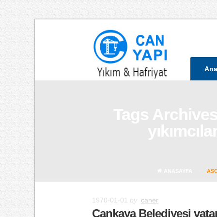
Ana
Tags Archives
yıkımcılar
ANASAYFA
ASC
1970-01-01
by
caner
Çankaya Belediyesi vata