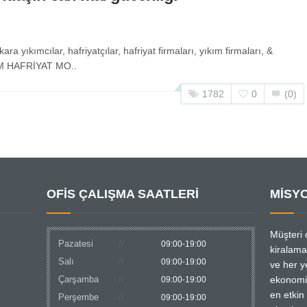
ıkımcılar, hafriyatçılar, hafriyat firmaları, yıkım firmaları, &
M HAFRİYAT MO..
1782
0
(0)
OFİS ÇALIŞMA SAATLERİ
MİSY
Müşteri 
Pazatesi
09:00-19:00
kiralam
Salı
09:00-19:00
ve her ye
Çarşamba
ekonomi
09:00-19:00
en etkin
Perşembe
09:00-19:00