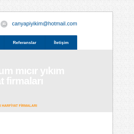
canyapiyikim@hotmail.com
Referanslar
İletişim
um mıcır yıkım
t firmaları
R HARFIYAT FIRMALARI