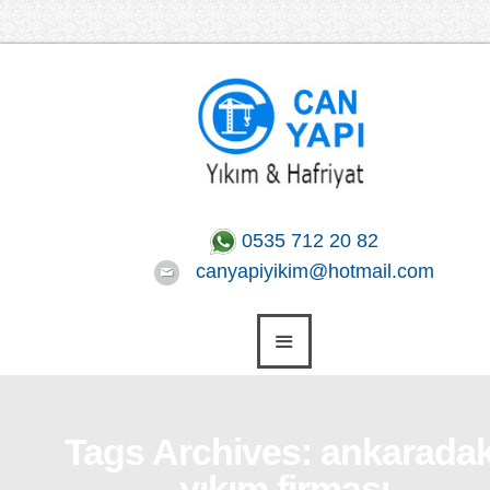
0535 712 20 82
canyapiyikim@hotmail.com
Tags Archives: ankaradak
yıkım firması