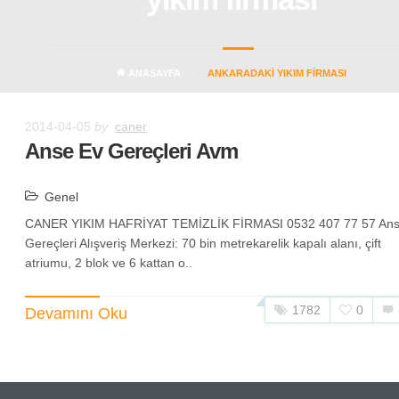
ANASAYFA
ANKARADAKI YIKIM FIRMASI
2014-04-05
by
caner
Anse Ev Gereçleri Avm
Genel
CANER YIKIM HAFRİYAT TEMİZLİK FİRMASI 0532 407 77 57 Ans
Gereçleri Alışveriş Merkezi: 70 bin metrekarelik kapalı alanı, çift
atriumu, 2 blok ve 6 kattan o..
1782
0
Devamını Oku