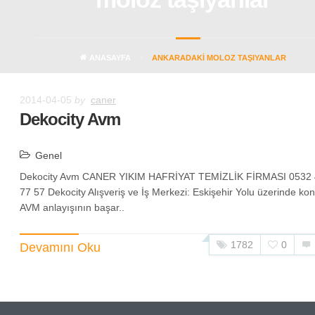
ANASAYFA
ANKARADAKI MOLOZ TAŞIYANLAR
2014-04-05
by
caner
Dekocity Avm
Genel
Dekocity Avm CANER YIKIM HAFRİYAT TEMİZLİK FİRMASI 0532
77 57 Dekocity Alışveriş ve İş Merkezi: Eskişehir Yolu üzerinde ko
AVM anlayışının başar..
1782
0
Devamını Oku