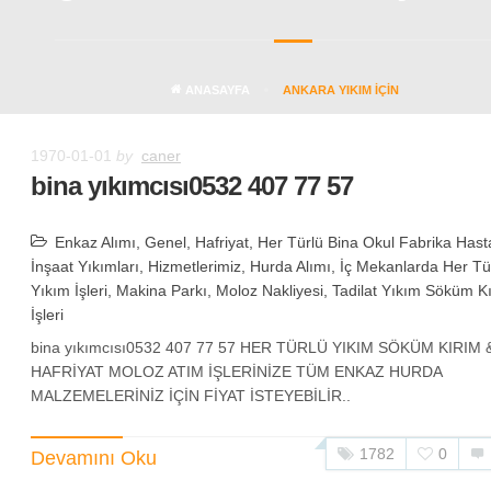
ANASAYFA
ANKARA YIKIM IÇIN
1970-01-01
by
caner
bina yıkımcısı0532 407 77 57
Enkaz Alımı
,
Genel
,
Hafriyat
,
Her Türlü Bina Okul Fabrika Has
İnşaat Yıkımları
,
Hizmetlerimiz
,
Hurda Alımı
,
İç Mekanlarda Her Tü
Yıkım İşleri
,
Makina Parkı
,
Moloz Nakliyesi
,
Tadilat Yıkım Söküm K
İşleri
bina yıkımcısı0532 407 77 57 HER TÜRLÜ YIKIM SÖKÜM KIRIM 
HAFRİYAT MOLOZ ATIM İŞLERİNİZE TÜM ENKAZ HURDA
MALZEMELERİNİZ İÇİN FİYAT İSTEYEBİLİR..
1782
0
Devamını Oku