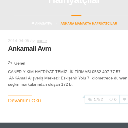
ANASAYFA
ANKARA MAMAKTA HAFRIYATÇILAR
2014-04-05
by
caner
Ankamall Avm
Genel
CANER YIKIM HAFRİYAT TEMİZLİK FİRMASI 0532 407 77 57
ANKAmall Alışveriş Merkezi: Eskişehir Yolu 7, kilometrede dünyan
seçkin markalarından oluşan 172 bi..
1782
0
Devamını Oku