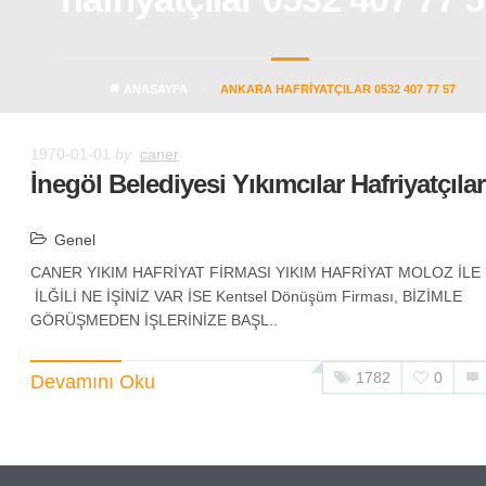
ANASAYFA
ANKARA HAFRIYATÇILAR 0532 407 77 57
1970-01-01
by
caner
İnegöl Belediyesi Yıkımcılar Hafriyatçılar
Genel
CANER YIKIM HAFRİYAT FİRMASI YIKIM HAFRİYAT MOLOZ İLE
İLĞİLİ NE İŞİNİZ VAR İSE Kentsel Dönüşüm Firması, BİZİMLE
GÖRÜŞMEDEN İŞLERİNİZE BAŞL..
1782
0
Devamını Oku