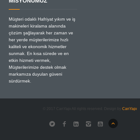
MİSYONUMUZ
Müşteri odaklı Hafriyat yıkım ve iş
makineleri kiralama alanında
çözüm şağlayarak her zaman ve
her yerde müşterilerimize hızlı
kaliteli ve ekonomik hizmetler
sunmak. En kısa sürede ve en
etkin hizmeti vermek,
Müşterilerimize destek olmak
markamıza duyulan güveni
sürdürmek.
© 2017 CanYapı All rights reserved. Design by
CanYapı