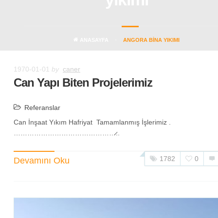
ANASAYFA
ANGORA BINA YIKIMI
1970-01-01
by
caner
Can Yapı Biten Projelerimiz
Referanslar
Can İnşaat Yıkım Hafriyat Tamamlanmış İşlerimiz .
………………………………………̷..
1782
0
Devamını Oku