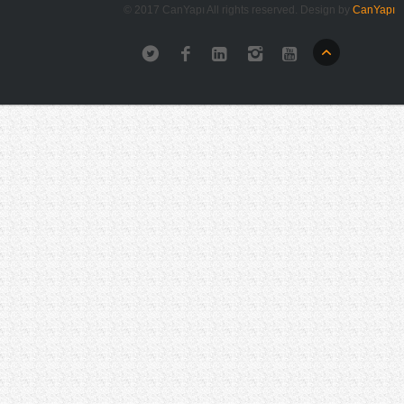
© 2017 CanYapı All rights reserved. Design by
CanYapı