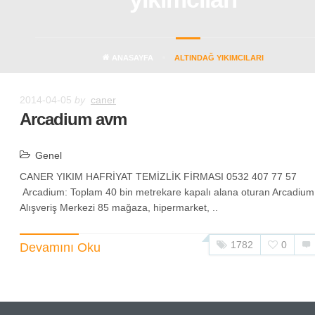
ANASAYFA
ALTINDAĞ YIKIMCILARI
2014-04-05
by
caner
Arcadium avm
Genel
CANER YIKIM HAFRİYAT TEMİZLİK FİRMASI 0532 407 77 57
Arcadium: Toplam 40 bin metrekare kapalı alana oturan Arcadium
Alışveriş Merkezi 85 mağaza, hipermarket, ..
1782
0
Devamını Oku