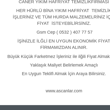
CANER YIKIM HAFR
İ
YAT TEM
İZLİK
F
İRMASI
HER HÜRLÜ BİNA YIKIM HAFRİYAT TEMİZLİ
İŞLERİNİZ VE TÜM HURDA MALZEMELRİNİZ İ
FİYAT İSTEYEBİLİRSİNİZ.
Gsm Cep ( 0532 ) 407 77 57
İŞİNİZLE İLĞLİ EN UYGUN EKONOMİK FİYA
FİRMAMIZDAN ALINIR.
Büyük Küçük Farketmez İşleriniz ile ilğili Fiyat Alma
Yaklaşık Maliyet Belirlemek Amaçlı
En Uygun Teklifi Almak İçin Araya Bilirsiniz.
www.ascanlar.com