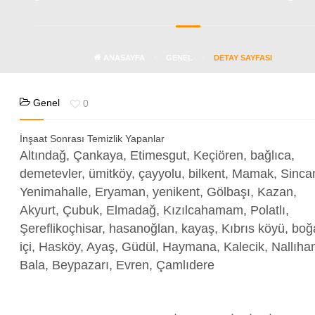
ANASAYFA
GENEL
DETAY SAYFASI
Genel
0
İnşaat Sonrası Temizlik Yapanlar
Altındağ, Çankaya, Etimesgut, Keçiören, bağlıca,
demetevler, ümitköy, çayyolu, bilkent, Mamak, Sinca
Yenimahalle, Eryaman, yenikent, Gölbaşı, Kazan,
Akyurt, Çubuk, Elmadağ, Kızılcahamam, Polatlı,
Şereflikoçhisar, hasanoğlan, kayaş, Kıbrıs köyü, boğ
içi, Hasköy, Ayaş, Güdül, Haymana, Kalecik, Nallıha
Bala, Beypazarı, Evren, Çamlıdere