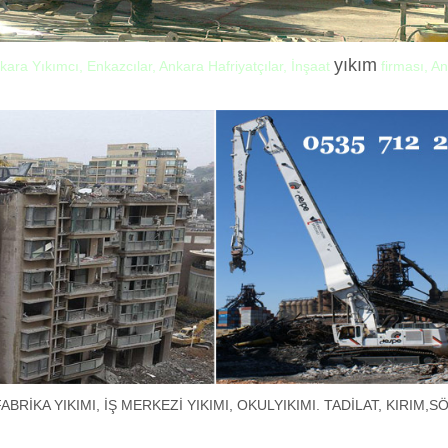
yıkım
nkara Yıkımcı, Enkazcılar, Ankara Hafriyatçılar, İnşaat
firması, An
ABRİKA YIKIMI, İŞ MERKEZİ YIKIMI, OKULYIKIMI. TADİLAT, KIRIM