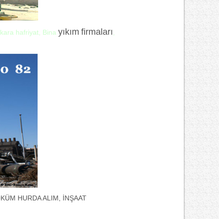
yıkım
firmaları
kara hafriyat, Bina
,
,SÖKÜM HURDA ALIM, İNŞAAT