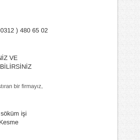
( 0312 ) 480 65 02
İZ VE
İLİRSİNİZ
ıran bir firmayız,
m söküm işi
n Kesme