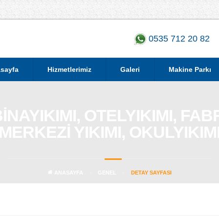
0535 712 20 82
sayfa
Hizmetlerimiz
Galeri
Makine Parkı
NAYIKIMI, OTELYIKIMI, FABRİ
MERKEZİ YIKIMI, OKULYIKIM
ANASAYFA
GENEL
DETAY SAYFASI