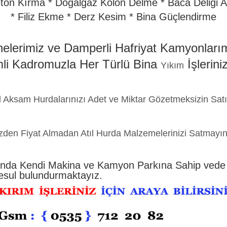
eton Kırma * Doğalgaz Kolon Delme * Baca Deliği 
* Filiz Ekme * Derz Kesim * Bina Güçlendirme
elerimiz ve Damperli Hafriyat Kamyonlarım
li Kadromuzla Her Türlü Bina
İşlerini
Yıkım
Aksam Hurdalarınızı Adet ve Miktar Gözetmeksizin Satı
zden Fiyat Almadan Atıl Hurda Malzemelerinizi Satmayın
nda Kendi Makina ve Kamyon Parkına Sahip vede
esul bulundurmaktayız.