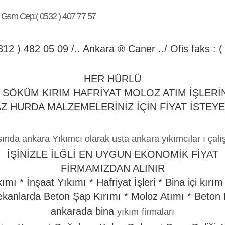
Gsm Cep:( 0532 ) 407 77 57
0312 ) 482 05 09 /.. Ankara ® Caner ../ Ofis faks : 
HER HÜRLÜ
 SÖKÜM KIRIM HAFRİYAT MOLOZ ATIM İŞLERİN
Z HURDA MALZEMELERİNİZ İÇİN FİYAT İSTEYEB
nda ankara Yıkımcı olarak usta ankara yıkımcılar ı çalışt
İŞİNİZLE İLĞLİ EN UYGUN EKONOMİK FİYAT
FİRMAMIZDAN ALINIR
ımı * İnşaat Yıkımı * Hafriyat İşleri * Bina içi kırı
ekanlarda Beton Şap Kırımı * Moloz Atımı * Beto
ankarada bina
yıkım
firmaları