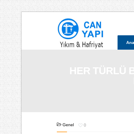
Ana
HER TÜRLÜ Bİ
Genel
0