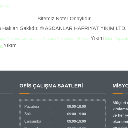
anlar,
Sitemiz Noter Onaylıdır
 Hakları Saklıdır. © ASCANLAR HAFRİYAT YIKIM LTD. 
Yıkım
ara Yıkımcı Enkazcı …, Ankara Yıkımcılar, Ankara
İşleri Yapan
Yıkım
ra
OFİS ÇALIŞMA SAATLERİ
MİSY
Müşteri 
Pazatesi
09:00-19:00
kiralam
Salı
09:00-19:00
ve her ye
Çarşamba
ekonomi
09:00-19:00
en etkin