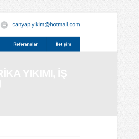
canyapiyikim@hotmail.com
Referanslar
İletişim
KA YIKIMI, İŞ
I