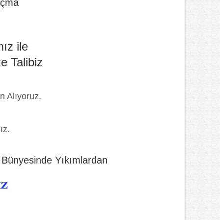
Açma
ız ile
ze Talibiz
n Alıyoruz.
ız.
 Bünyesinde Yıkımlardan