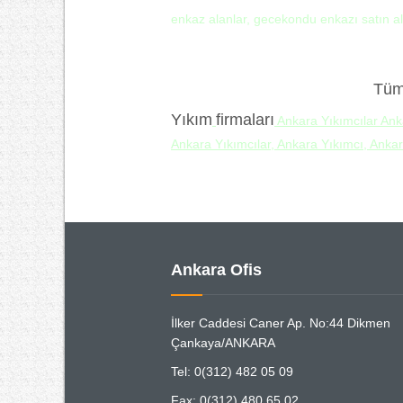
enkaz alanlar, gecekondu enkazı satın al
Tüm
Yıkım
firmaları
Ankara Yıkımcılar Ank
Ankara Yıkımcılar, Ankara Yıkımcı, Anka
Ankara Ofis
İlker Caddesi Caner Ap. No:44 Dikmen
Çankaya/ANKARA
Tel: 0(312) 482 05 09
Fax: 0(312) 480 65 02