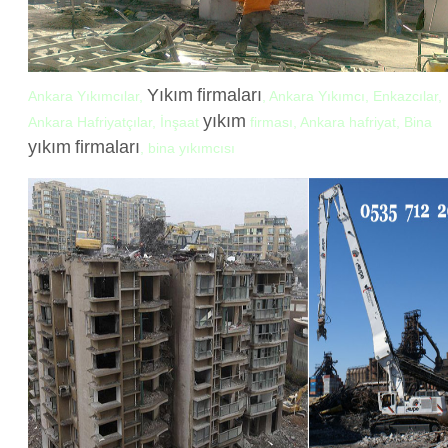
Yıkım
firmaları
Ankara Yıkımcılar,
, Ankara Yıkımcı, Enkazcılar,
yıkım
Ankara Hafriyatçılar, İnşaat
firması, Ankara hafriyat, Bina
yıkım
firmaları
, bina yıkımcısı